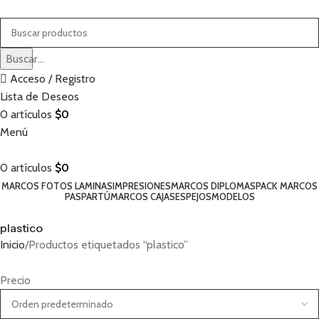
Buscar...
Acceso / Registro
Lista de Deseos
0
artículos
$
0
Menú
0
artículos
$
0
MARCOS FOTOS LAMINAS
IMPRESIONES
MARCOS DIPLOMAS
PACK MARCOS
PASPARTÚ
MARCOS CAJAS
ESPEJOS
MODELOS
plastico
Inicio
Productos etiquetados “plastico”
Precio