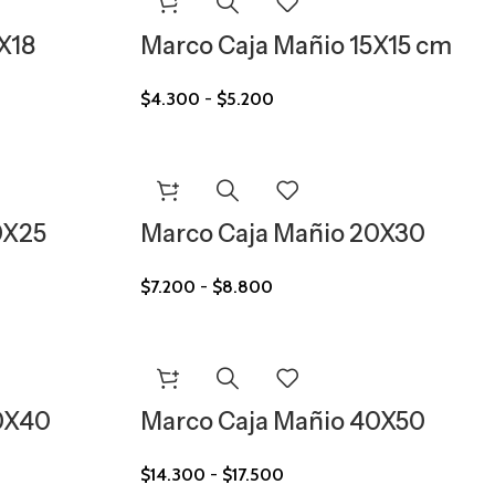
X18
Marco Caja Mañio 15X15 cm
$
4.300
-
$
5.200
0X25
Marco Caja Mañio 20X30
$
7.200
-
$
8.800
0X40
Marco Caja Mañio 40X50
$
14.300
-
$
17.500