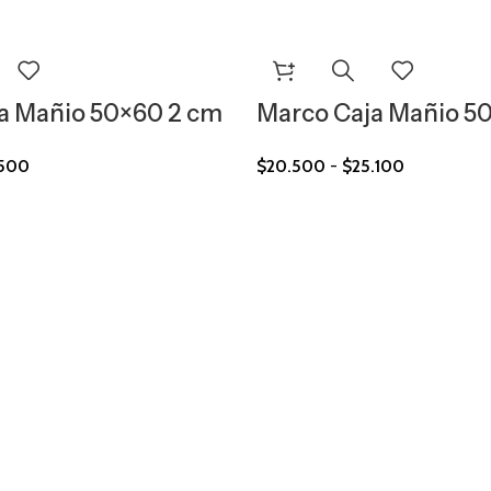
a Mañio 50×60 2 cm
Marco Caja Mañio 5
.500
$
20.500
-
$
25.100