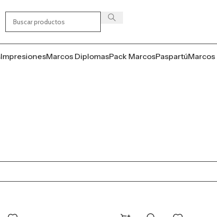
s
Impresiones
Marcos Diplomas
Pack Marcos
Paspartú
Marcos 