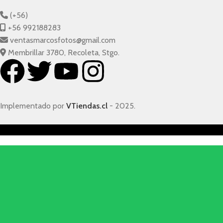
(+56)
+56 992188283
ventasmarcosfotos@gmail.com
Membrillar 3780, Recoleta, Stgo.
Implementado por
VTiendas.cl
- 2025.