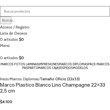
Buscar...
Acceso / Registro
Lista de Deseos
0
artículos
$
0
Menú
0
artículos
$
0
MARCOS FOTOS LAMINAS
IMPRESIONES
MARCOS DIPLOMAS
PACK MARCOS
PASPARTÚ
MARCOS CAJAS
ESPEJOS
MODELOS
Inicio
Marcos Diplomas
Tamaño Oficio (22x33)
Marco Plastico Blanco Lino Champagne 22×33
2,5 cm
$
4.100