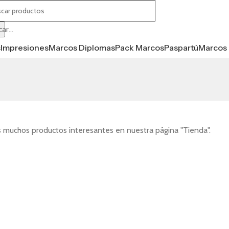
ar...
s
Impresiones
Marcos Diplomas
Pack Marcos
Paspartú
Marcos 
s muchos productos interesantes en nuestra página "Tienda".