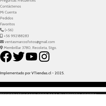
Preguntas Frecuentes
Contáctenos
Mi Cuenta
Pedidos
Favoritos
(+56)
+56 992188283
ventasmarcosfotos@gmail.com
Membrillar 3780, Recoleta, Stgo.
Implementado por
VTiendas.cl
- 2025.
REGISTRATE Y GANA 5000 PARA TU PRIMERA COMPRA