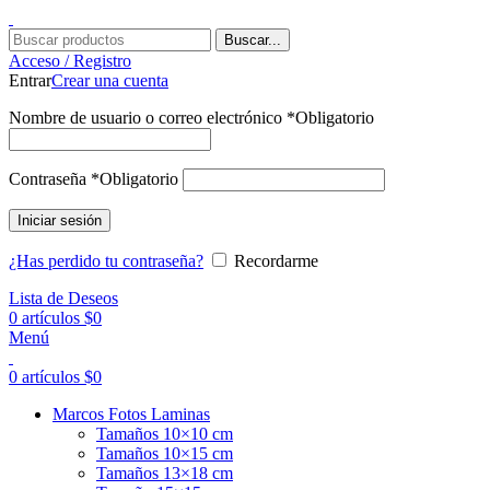
Buscar...
Acceso / Registro
Entrar
Crear una cuenta
Nombre de usuario o correo electrónico
*
Obligatorio
Contraseña
*
Obligatorio
Iniciar sesión
¿Has perdido tu contraseña?
Recordarme
Lista de Deseos
0
artículos
$
0
Menú
0
artículos
$
0
Marcos Fotos Laminas
Tamaños 10×10 cm
Tamaños 10×15 cm
Tamaños 13×18 cm