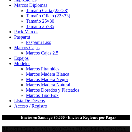
Marcos Diplomas
Tamaño Carta (22×28)
Tamaño Oficio (22×33)
Tamaño 25×30
Tamaño 25×35
Pack Marcos
Paspartú
Paspartu Liso
Marcos Cajas
Marcos Cajas 2.5
Espejos
Modelos
Marcos Piramides
Marcos Madera Blanca
Marcos Madera Negra
Marcos Madera Natural
Marcos Dorados y Plateados
Marcos Tipo Box
Lista De Deseos
Acceso / Registro
🎁
Envíos en Santiago $5.000 - Envíos a Regiones por Pagar
REGISTRATE Y GANA 5000 PARA TU PRIMERA COMPRA