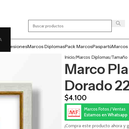
A
s
Impresiones
Marcos Diplomas
Pack Marcos
Paspartú
Marcos 
Inicio
Marcos Diplomas
Tamaño O
Marco Pla
Dorado 22
$
4.100
Marcos Fotos / Ventas
Estamos en Whatsapp
¡Compra este producto ahora y 