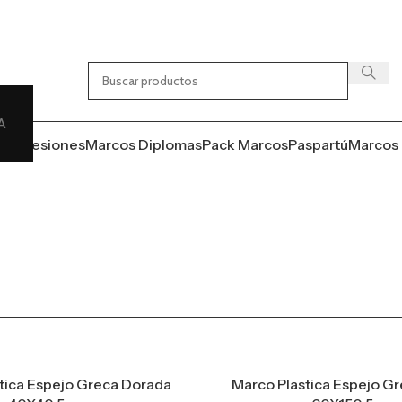
A
s
Impresiones
Marcos Diplomas
Pack Marcos
Paspartú
Marcos 
tica Espejo Greca Dorada
Marco Plastica Espejo G