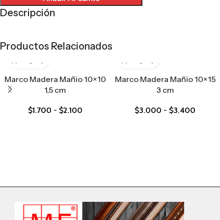
Descripción
Productos Relacionados
Marco Madera Mañio 10×10
Marco Madera Mañio 10×15
1,5 cm
3 cm
$
1.700
-
$
2.100
$
3.000
-
$
3.400