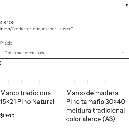
$
alerce
Inicio
Productos etiquetados “alerce”
Precio
Marco tradicional
Marco de madera
15×21 Pino Natural
Pino tamaño 30×40
moldura tradicional
$
1.900
color alerce (A3)