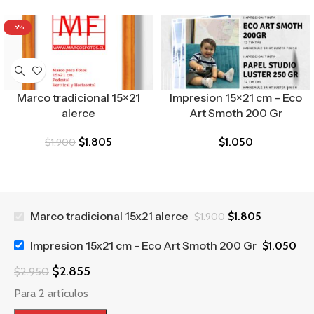
-5%
Marco tradicional 15×21
Impresion 15×21 cm – Eco
alerce
Art Smoth 200 Gr
$
1.805
$
1.050
$
1.900
Marco tradicional 15x21 alerce
$
1.805
$
1.900
Impresion 15x21 cm - Eco Art Smoth 200 Gr
$
1.050
$
2.855
$
2.950
Para 2 artículos