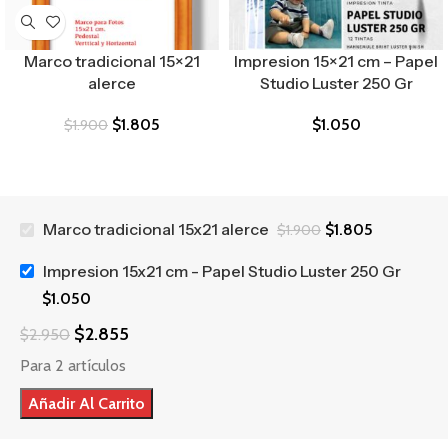
Marco tradicional 15×21
Impresion 15×21 cm – Papel
alerce
Studio Luster 250 Gr
$
1.805
$
1.050
$
1.900
Marco tradicional 15x21 alerce
$
1.805
$
1.900
Impresion 15x21 cm - Papel Studio Luster 250 Gr
$
1.050
$
2.855
$
2.950
Para 2 artículos
Añadir Al Carrito