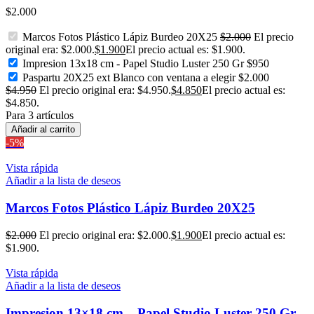
$
2.000
Marcos Fotos Plástico Lápiz Burdeo 20X25
$
2.000
El precio
original era: $2.000.
$
1.900
El precio actual es: $1.900.
Impresion 13x18 cm - Papel Studio Luster 250 Gr
$
950
Paspartu 20X25 ext Blanco con ventana a elegir
$
2.000
$
4.950
El precio original era: $4.950.
$
4.850
El precio actual es:
$4.850.
Para 3 artículos
Añadir al carrito
-5%
Vista rápida
Añadir a la lista de deseos
Marcos Fotos Plástico Lápiz Burdeo 20X25
$
2.000
El precio original era: $2.000.
$
1.900
El precio actual es:
$1.900.
Vista rápida
Añadir a la lista de deseos
Impresion 13×18 cm – Papel Studio Luster 250 Gr