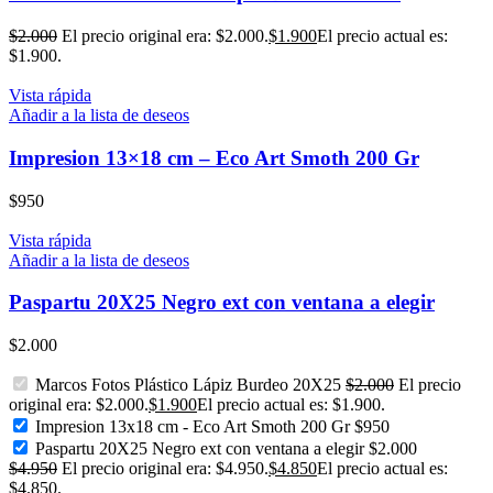
$
2.000
El precio original era: $2.000.
$
1.900
El precio actual es:
$1.900.
Vista rápida
Añadir a la lista de deseos
Impresion 13×18 cm – Eco Art Smoth 200 Gr
$
950
Vista rápida
Añadir a la lista de deseos
Paspartu 20X25 Negro ext con ventana a elegir
$
2.000
Marcos Fotos Plástico Lápiz Burdeo 20X25
$
2.000
El precio
original era: $2.000.
$
1.900
El precio actual es: $1.900.
Impresion 13x18 cm - Eco Art Smoth 200 Gr
$
950
Paspartu 20X25 Negro ext con ventana a elegir
$
2.000
$
4.950
El precio original era: $4.950.
$
4.850
El precio actual es:
$4.850.