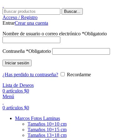
Buscar...
Acceso / Registro
Entrar
Crear una cuenta
Nombre de usuario o correo electrónico
*
Obligatorio
Contraseña
*
Obligatorio
Iniciar sesión
¿Has perdido tu contraseña?
Recordarme
Lista de Deseos
0
artículos
$
0
Menú
0
artículos
$
0
Marcos Fotos Laminas
Tamaños 10×10 cm
Tamaños 10×15 cm
Tamaños 13×18 cm