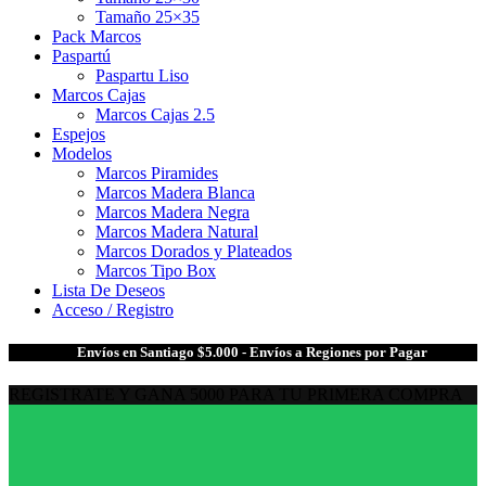
Tamaño 25×35
Pack Marcos
Paspartú
Paspartu Liso
Marcos Cajas
Marcos Cajas 2.5
Espejos
Modelos
Marcos Piramides
Marcos Madera Blanca
Marcos Madera Negra
Marcos Madera Natural
Marcos Dorados y Plateados
Marcos Tipo Box
Lista De Deseos
Acceso / Registro
🎁
Envíos en Santiago $5.000 - Envíos a Regiones por Pagar
REGISTRATE Y GANA 5000 PARA TU PRIMERA COMPRA