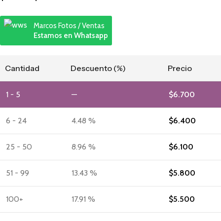
Marcos Fotos / Ventas
Estamos en Whatsapp
Cantidad
Descuento (%)
Precio
1 - 5
—
$
6.700
6 - 24
4.48 %
$
6.400
25 - 50
8.96 %
$
6.100
51 - 99
13.43 %
$
5.800
100+
17.91 %
$
5.500