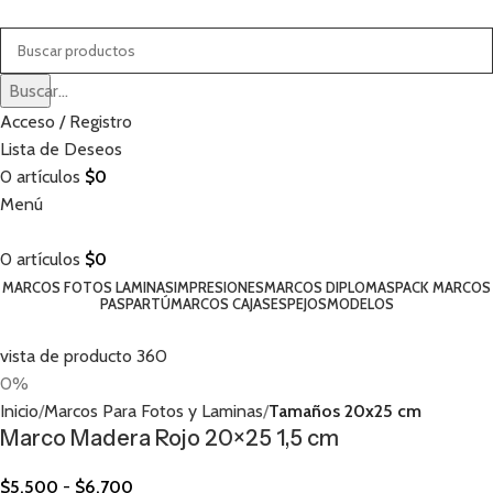
Buscar...
Acceso / Registro
Lista de Deseos
0
artículos
$
0
Menú
0
artículos
$
0
MARCOS FOTOS LAMINAS
IMPRESIONES
MARCOS DIPLOMAS
PACK MARCOS
PASPARTÚ
MARCOS CAJAS
ESPEJOS
MODELOS
vista de producto 360
0%
Inicio
Marcos Para Fotos y Laminas
Tamaños 20x25 cm
Marco Madera Rojo 20×25 1,5 cm
$
5.500
-
$
6.700