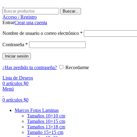
Buscar...
Acceso / Registro
Entrar
Crear una cuenta
Obligatorio
Nombre de usuario o correo electrónico
*
Obligatorio
Contraseña
*
Iniciar sesión
¿Has perdido tu contraseña?
Recordarme
Lista de Deseos
0
artículos
$
0
Menú
0
artículos
$
0
Marcos Fotos Laminas
Tamaños 10×10 cm
Tamaños 10×15 cm
Tamaños 13×18 cm
Tamaño 15×15 cm