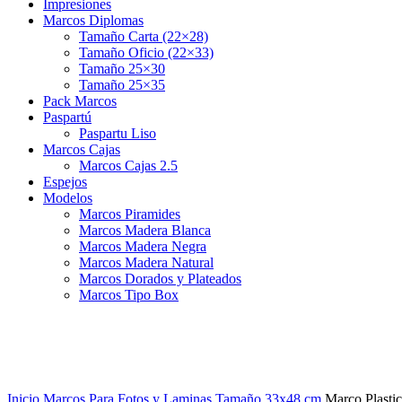
Impresiones
Marcos Diplomas
Tamaño Carta (22×28)
Tamaño Oficio (22×33)
Tamaño 25×30
Tamaño 25×35
Pack Marcos
Paspartú
Paspartu Liso
Marcos Cajas
Marcos Cajas 2.5
Espejos
Modelos
Marcos Piramides
Marcos Madera Blanca
Marcos Madera Negra
Marcos Madera Natural
Marcos Dorados y Plateados
Marcos Tipo Box
Inicio
Marcos Para Fotos y Laminas
Tamaño 33x48 cm
Marco Plasti