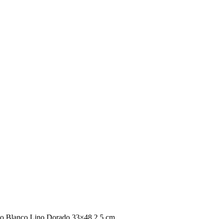
co Blanco Lino Dorado 33×48 2,5 cm