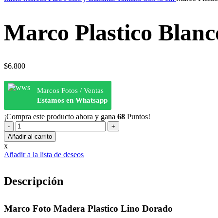
Marco Plastico Blan
$
6.800
Marcos Fotos / Ventas
Estamos en Whatsapp
¡Compra este producto ahora y gana
68
Puntos!
Marco
Plastico
Añadir al carrito
Blanco
x
Lino
Añadir a la lista de deseos
Dorado
33x48
2,5
Descripción
cm
cantidad
Marco Foto Madera Plastico Lino Dorado