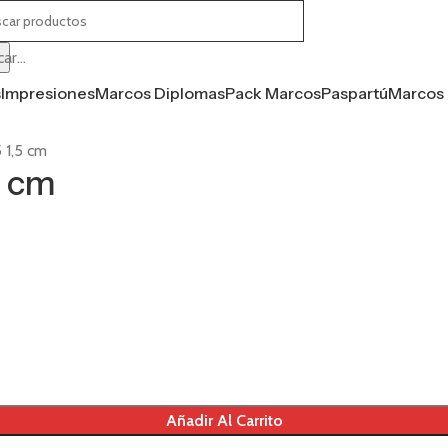
ar...
s
Impresiones
Marcos Diplomas
Pack Marcos
Paspartú
Marcos 
 1,5 cm
5 cm
Añadir Al Carrito