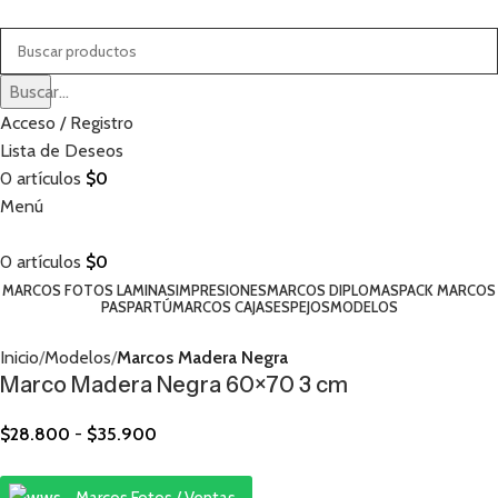
Buscar...
Acceso / Registro
Lista de Deseos
0
artículos
$
0
Menú
0
artículos
$
0
MARCOS FOTOS LAMINAS
IMPRESIONES
MARCOS DIPLOMAS
PACK MARCOS
PASPARTÚ
MARCOS CAJAS
ESPEJOS
MODELOS
Inicio
Modelos
Marcos Madera Negra
Marco Madera Negra 60×70 3 cm
$
28.800
-
$
35.900