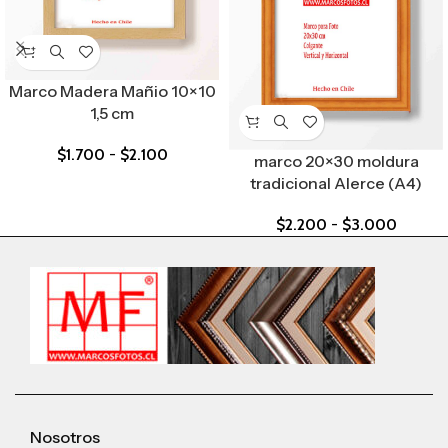
Marco Madera Mañio 10×10
1,5 cm
$
1.700
-
$
2.100
marco 20×30 moldura
tradicional Alerce (A4)
$
2.200
-
$
3.000
Nosotros