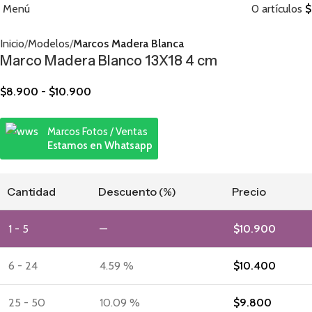
Menú
0
artículos
$
Inicio
Modelos
Marcos Madera Blanca
Marco Madera Blanco 13X18 4 cm
$
8.900
-
$
10.900
Marcos Fotos / Ventas
Estamos en Whatsapp
Cantidad
Descuento (%)
Precio
1 - 5
—
$
10.900
6 - 24
4.59 %
$
10.400
25 - 50
10.09 %
$
9.800