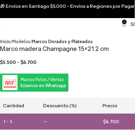
🎁
Envíos en Santiago $5.000 - Envíos a Regiones por Pagar
0
$
Inicio
Modelos
Marcos Dorados y Plateados
Marco madera Champagne 15×21 2 cm
$
5.500
-
$
6.700
Marcos Fotos / Ventas
Estamos en Whatsapp
Cantidad
Descuento (%)
Precio
1 - 5
—
$
6.700