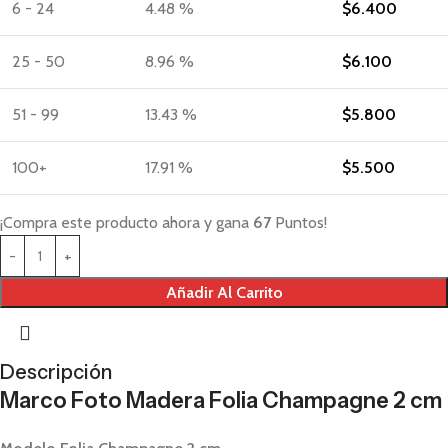
6 - 24
4.48 %
$
6.400
25 - 50
8.96 %
$
6.100
51 - 99
13.43 %
$
5.800
100+
17.91 %
$
5.500
¡Compra este producto ahora y gana
67
Puntos!
Añadir Al Carrito
Descripción
Marco Foto Madera Folia Champagne 2 cm