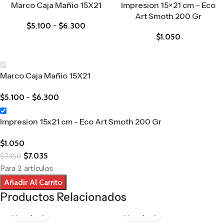
Marco Caja Mañio 15X21
Impresion 15×21 cm – Eco
Art Smoth 200 Gr
$
5.100
-
$
6.300
$
1.050
Marco Caja Mañio 15X21
$
5.100
-
$
6.300
Impresion 15x21 cm - Eco Art Smoth 200 Gr
$
1.050
$
7.035
$
7.350
Para 2 artículos
Añadir Al Carrito
Productos Relacionados