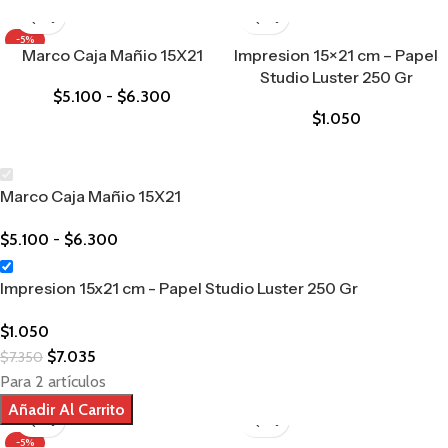
-5%
Marco Caja Mañio 15X21
Impresion 15×21 cm – Papel
Studio Luster 250 Gr
$
5.100
-
$
6.300
$
1.050
Marco Caja Mañio 15X21
$
5.100
-
$
6.300
Impresion 15x21 cm - Papel Studio Luster 250 Gr
$
1.050
$
7.035
$
7.350
Para 2 artículos
Añadir Al Carrito
-5%