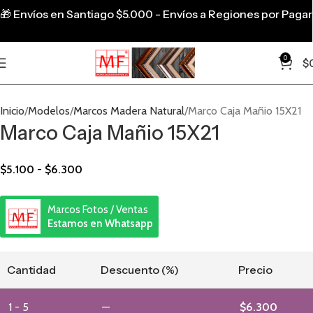
🎁
Envíos en Santiago $5.000 - Envíos a Regiones por Pagar
0
$
Inicio
Modelos
Marcos Madera Natural
Marco Caja Mañio 15X21
Marco Caja Mañio 15X21
$
5.100
-
$
6.300
Marcos Fotos / Ventas
Estamos en Whatsapp
Cantidad
Descuento (%)
Precio
1 - 5
—
$
6.300