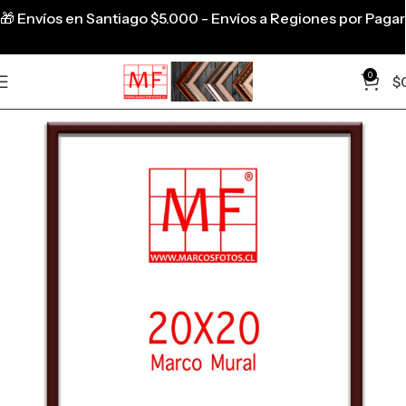
🎁
Envíos en Santiago $5.000 - Envíos a Regiones por Pagar
0
$