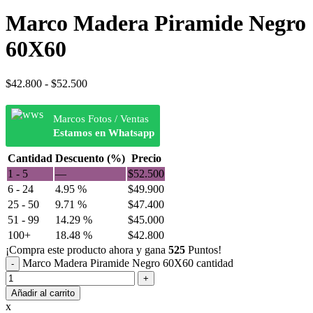
Marco Madera Piramide Negro
60X60
$
42.800
-
$
52.500
Marcos Fotos / Ventas
Estamos en Whatsapp
Cantidad
Descuento (%)
Precio
1 - 5
—
$
52.500
6 - 24
4.95 %
$
49.900
25 - 50
9.71 %
$
47.400
51 - 99
14.29 %
$
45.000
100+
18.48 %
$
42.800
¡Compra este producto ahora y gana
525
Puntos!
Marco Madera Piramide Negro 60X60 cantidad
Añadir al carrito
x