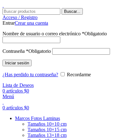
Buscar...
Acceso / Registro
Entrar
Crear una cuenta
Nombre de usuario o correo electrónico
*
Obligatorio
Contraseña
*
Obligatorio
Iniciar sesión
¿Has perdido tu contraseña?
Recordarme
Lista de Deseos
0
artículos
$
0
Menú
0
artículos
$
0
Marcos Fotos Laminas
Tamaños 10×10 cm
Tamaños 10×15 cm
Tamaños 13×18 cm