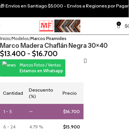
🎁
Envíos en Santiago $5.000 - Envíos a Regiones por Pagar
0
$
Inicio
Modelos
Marcos Piramides
Marco Madera Chaflán Negra 30×40
$
13.400
-
$
16.700
Marcos Fotos / Ventas
Estamos en Whatsapp
Descuento
Cantidad
Precio
(%)
1 - 5
—
$
16.700
6 - 24
4.79 %
$
15.900