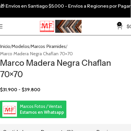
🎁
Envíos en Santiago $5.000 - Envíos a Regiones por Pagar
0
$
Inicio
Modelos
Marcos Piramides
Marco Madera Negra Chaflan 70×70
Marco Madera Negra Chaflan
70×70
$
31.900
-
$
39.800
Marcos Fotos / Ventas
Estamos en Whatsapp