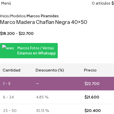
Menú
0
artículos
$
Inicio
Modelos
Marcos Piramides
Marco Madera Chaflan Negra 40×50
$
18.200
-
$
22.700
Marcos Fotos / Ventas
Estamos en Whatsapp
Cantidad
Descuento (%)
Precio
1 - 5
—
$
22.700
6 - 24
4.85 %
$
21.600
25 - 50
10.13 %
$
20.400