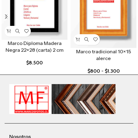
Marco Diploma Madera
Negra 22×28 (carta) 2 cm
Marco tradicional 10×15
alerce
$
8.500
$
800
-
$
1.300
Nosotros