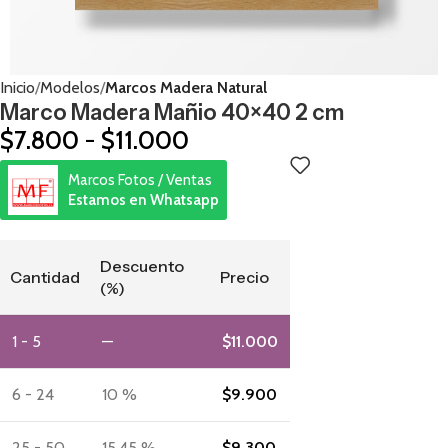
Inicio
Modelos
Marcos Madera Natural
Marco Madera Mañio 40×40 2 cm
$
7.800
-
$
11.000
Marcos Fotos / Ventas
Estamos en Whatsapp
Descuento
Cantidad
Precio
(%)
1 - 5
—
$
11.000
6 - 24
10 %
$
9.900
25 - 50
15.45 %
$
9.300