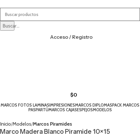
Buscar...
Acceso / Registro
$
0
MARCOS FOTOS LAMINAS
IMPRESIONES
MARCOS DIPLOMAS
PACK MARCOS
PASPARTÚ
MARCOS CAJAS
ESPEJOS
MODELOS
Inicio
Modelos
Marcos Piramides
Marco Madera Blanco Piramide 10×15