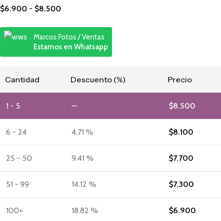
$
6.900
-
$
8.500
Marcos Fotos / Ventas
Estamos en Whatsapp
Cantidad
Descuento (%)
Precio
1 - 5
—
$
8.500
6 - 24
4.71 %
$
8.100
25 - 50
9.41 %
$
7.700
51 - 99
14.12 %
$
7.300
100+
18.82 %
$
6.900