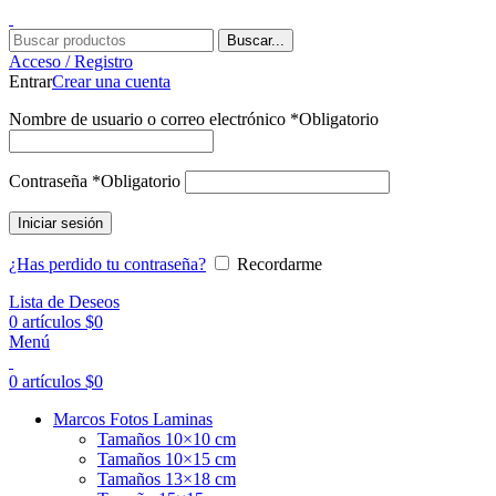
Buscar...
Acceso / Registro
Entrar
Crear una cuenta
Nombre de usuario o correo electrónico
*
Obligatorio
Contraseña
*
Obligatorio
Iniciar sesión
¿Has perdido tu contraseña?
Recordarme
Lista de Deseos
0
artículos
$
0
Menú
0
artículos
$
0
Marcos Fotos Laminas
Tamaños 10×10 cm
Tamaños 10×15 cm
Tamaños 13×18 cm