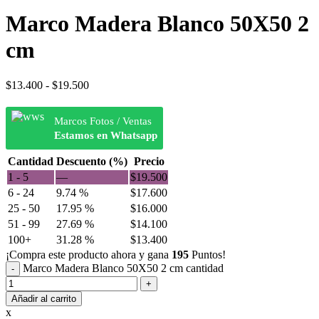
Marco Madera Blanco 50X50 2
cm
$
13.400
-
$
19.500
Marcos Fotos / Ventas
Estamos en Whatsapp
Cantidad
Descuento (%)
Precio
1 - 5
—
$
19.500
6 - 24
9.74 %
$
17.600
25 - 50
17.95 %
$
16.000
51 - 99
27.69 %
$
14.100
100+
31.28 %
$
13.400
¡Compra este producto ahora y gana
195
Puntos!
Marco Madera Blanco 50X50 2 cm cantidad
Añadir al carrito
x