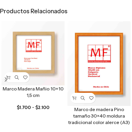
Productos Relacionados
Marco Madera Mañio 10×10
1,5 cm
$
1.700
-
$
2.100
Marco de madera Pino
tamaño 30×40 moldura
tradicional color alerce (A3)