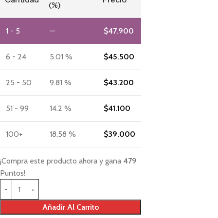
(%)
1 - 5
—
$
47.900
6 - 24
5.01 %
$
45.500
25 - 50
9.81 %
$
43.200
51 - 99
14.2 %
$
41.100
100+
18.58 %
$
39.000
¡Compra este producto ahora y gana
479
Puntos!
Añadir Al Carrito