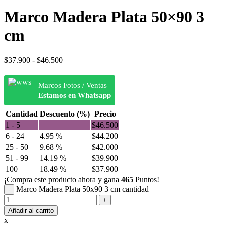
Marco Madera Plata 50×90 3
cm
$
37.900
-
$
46.500
Marcos Fotos / Ventas
Estamos en Whatsapp
Cantidad
Descuento (%)
Precio
1 - 5
—
$
46.500
6 - 24
4.95 %
$
44.200
25 - 50
9.68 %
$
42.000
51 - 99
14.19 %
$
39.900
100+
18.49 %
$
37.900
¡Compra este producto ahora y gana
465
Puntos!
Marco Madera Plata 50x90 3 cm cantidad
Añadir al carrito
x