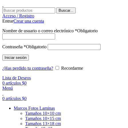
Buscar...
Acceso / Registro
Entrar
Crear una cuenta
Nombre de usuario o correo electrónico
*
Obligatorio
Contraseña
*
Obligatorio
Iniciar sesión
¿Has perdido tu contraseña?
Recordarme
Lista de Deseos
0
artículos
$
0
Menú
0
artículos
$
0
Marcos Fotos Laminas
Tamaños 10×10 cm
Tamaños 10×15 cm
Tamaños 13×18 cm