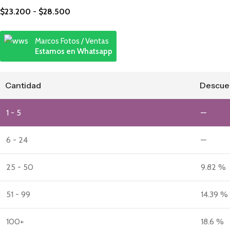
$
23.200
-
$
28.500
Marcos Fotos / Ventas
Estamos en Whatsapp
Cantidad
Descue
1 - 5
—
6 - 24
—
25 - 50
9.82 %
51 - 99
14.39 %
100+
18.6 %