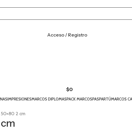
Acceso / Registro
$
0
INAS
IMPRESIONES
MARCOS DIPLOMAS
PACK MARCOS
PASPARTÚ
MARCOS CA
a 50×80 2 cm
2 cm