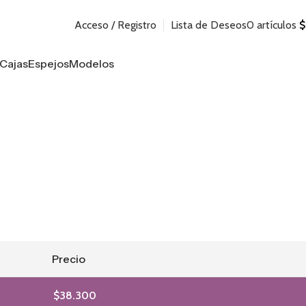
Acceso / Registro
Lista de Deseos
0
artículos
$
Cajas
Espejos
Modelos
Precio
$
38.300