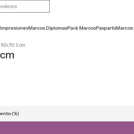
s
Impresiones
Marcos Diplomas
Pack Marcos
Paspartú
Marcos 
 50×70 3 cm
 cm
ento (%)