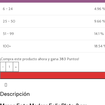
6 - 24
4.96 
25 - 50
9.66 
51 - 99
14.1 %
100+
18.54
¡Compra este producto ahora y gana
383
Puntos!
Descripción