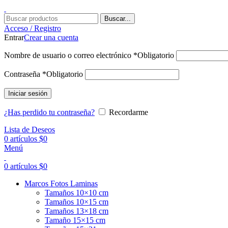
Buscar...
Acceso / Registro
Entrar
Crear una cuenta
Nombre de usuario o correo electrónico
*
Obligatorio
Contraseña
*
Obligatorio
Iniciar sesión
¿Has perdido tu contraseña?
Recordarme
Lista de Deseos
0
artículos
$
0
Menú
0
artículos
$
0
Marcos Fotos Laminas
Tamaños 10×10 cm
Tamaños 10×15 cm
Tamaños 13×18 cm
Tamaño 15×15 cm