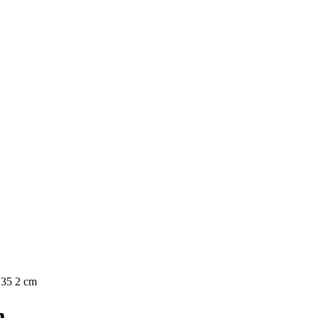
×35 2 cm
m