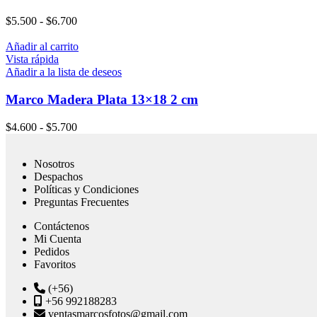
$
5.500
-
$
6.700
Añadir al carrito
Vista rápida
Añadir a la lista de deseos
Marco Madera Plata 13×18 2 cm
$
4.600
-
$
5.700
Nosotros
Despachos
Políticas y Condiciones
Preguntas Frecuentes
Contáctenos
Mi Cuenta
Pedidos
Favoritos
(+56)
+56 992188283
ventasmarcosfotos@gmail.com