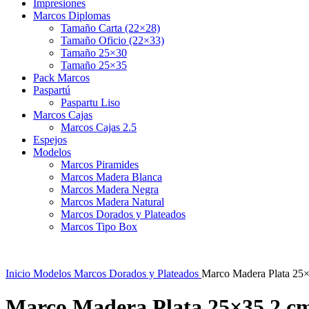
Impresiones
Marcos Diplomas
Tamaño Carta (22×28)
Tamaño Oficio (22×33)
Tamaño 25×30
Tamaño 25×35
Pack Marcos
Paspartú
Paspartu Liso
Marcos Cajas
Marcos Cajas 2.5
Espejos
Modelos
Marcos Piramides
Marcos Madera Blanca
Marcos Madera Negra
Marcos Madera Natural
Marcos Dorados y Plateados
Marcos Tipo Box
Inicio
Modelos
Marcos Dorados y Plateados
Marco Madera Plata 25
Marco Madera Plata 25×35 2 c