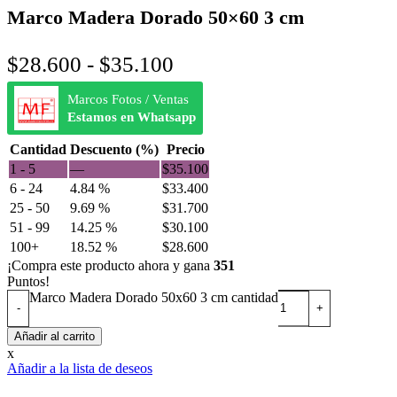
Marco Madera Dorado 50×60 3 cm
$
28.600
-
$
35.100
Marcos Fotos / Ventas
Estamos en Whatsapp
Cantidad
Descuento (%)
Precio
1 - 5
—
$
35.100
6 - 24
4.84 %
$
33.400
25 - 50
9.69 %
$
31.700
51 - 99
14.25 %
$
30.100
100+
18.52 %
$
28.600
¡Compra este producto ahora y gana
351
Puntos!
Marco Madera Dorado 50x60 3 cm cantidad
Añadir al carrito
x
Añadir a la lista de deseos