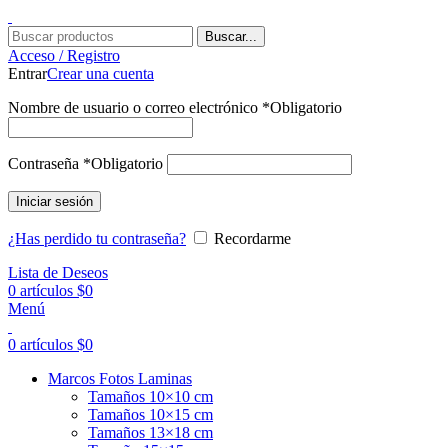
Buscar...
Acceso / Registro
Entrar
Crear una cuenta
Nombre de usuario o correo electrónico
*
Obligatorio
Contraseña
*
Obligatorio
Iniciar sesión
¿Has perdido tu contraseña?
Recordarme
Lista de Deseos
0
artículos
$
0
Menú
0
artículos
$
0
Marcos Fotos Laminas
Tamaños 10×10 cm
Tamaños 10×15 cm
Tamaños 13×18 cm