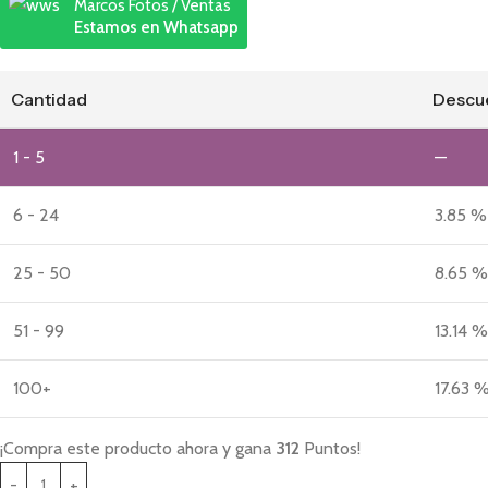
Marcos Fotos / Ventas
Estamos en Whatsapp
Cantidad
Descu
1 - 5
—
6 - 24
3.85 %
25 - 50
8.65 %
51 - 99
13.14 %
100+
17.63 
¡Compra este producto ahora y gana
312
Puntos!