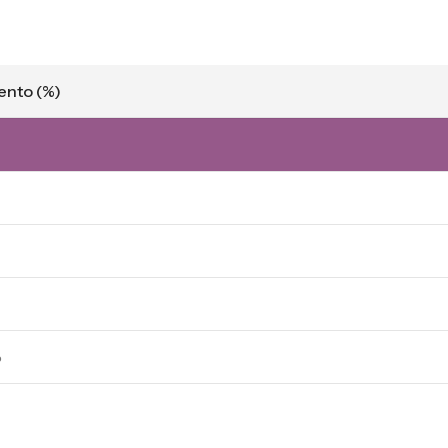
ento (%)
%