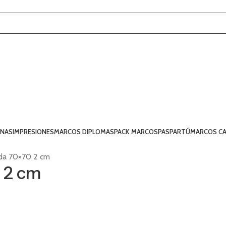
INAS
IMPRESIONES
MARCOS DIPLOMAS
PACK MARCOS
PASPARTÚ
MARCOS CA
da 70×70 2 cm
 2 cm