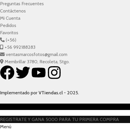
Preguntas Frecuentes
Contáctenos
Mi Cuenta
Pedidos
Favoritos
(+56)
+56 992188283
ventasmarcosfotos@gmail.com
Membrillar 3780, Recoleta, Stgo.
Implementado por
VTiendas.cl
- 2025.
REGISTRATE Y GANA 5000 PARA TU PRIMERA COMPRA
Menú