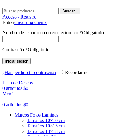
Buscar...
Acceso / Registro
Entrar
Crear una cuenta
Nombre de usuario o correo electrónico
*
Obligatorio
Contraseña
*
Obligatorio
Iniciar sesión
¿Has perdido tu contraseña?
Recordarme
Lista de Deseos
0
artículos
$
0
Menú
0
artículos
$
0
Marcos Fotos Laminas
Tamaños 10×10 cm
Tamaños 10×15 cm
Tamaños 13×18 cm